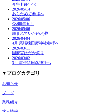
今年もp(^_^)q
2026/05/14
あらためて参拝へ
2026/05/06
令和8年五月
2026/05/06
頼まれていた(^o^)物
2026/04/04
4月 尾張猿田彦神社参拝へ
2026/03/11
国府宮はだか祭り
2026/03/02
3月 尾張猿田彦神社へ
▼
ブログカテゴリ
お知らせ
ブログ
業務紹介
求人情報