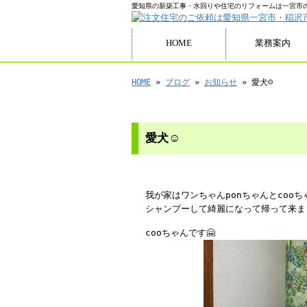
愛知県の新築工事・水回りや住宅のリフォームは一宮市
HOME
業務案内
HOME
»
ブログ
»
お知らせ
» 愛犬☺️
愛犬☺️
我が家はワンちゃんponちゃんとcooちゃ
シャンプーして綺麗になって帰って来ま
cooちゃんです🤗