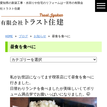
愛知県の新築工事・水回りや住宅のリフォームは一宮市の有限会
社トラスト住建
HOME
»
ブログ
»
お知らせ
» 昼食を食べに
昼食を食べに
私がお世話になってます喫茶店にて昼食を食べに
行きました。
日替わりランチを食べましたが美味しいくてボリ
ューム満点💯でお腹いっぱいになりました。🤭