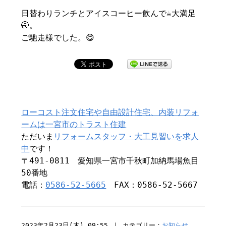
日替わりランチとアイスコーヒー飲んで☕️大満足
🤭。
ご馳走様でした。😋
ローコスト注文住宅や自由設計住宅、内装リフォ
ームは一宮市のトラスト住建
ただいま
リフォームスタッフ・大工見習いを求人
中
です！
〒491-0811 愛知県一宮市千秋町加納馬場魚目
50番地
電話：
0586-52-5665
FAX：0586-52-5667
2023年2月23日(木) 09:55 ｜ カテゴリー：
お知らせ