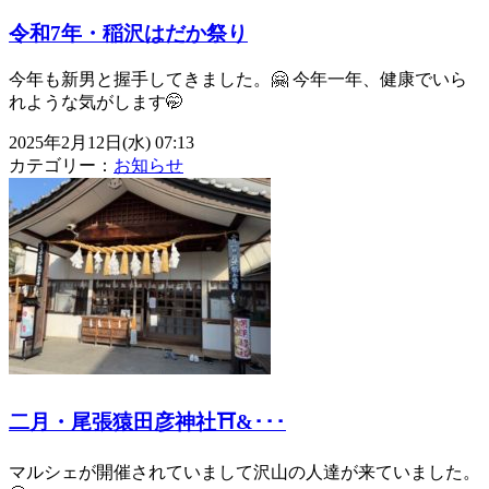
令和7年・稲沢はだか祭り
今年も新男と握手してきました。🤗 今年一年、健康でいら
れような気がします🤭
2025年2月12日(水) 07:13
カテゴリー：
お知らせ
二月・尾張猿田彦神社⛩&･･･
マルシェが開催されていまして沢山の人達が来ていました。