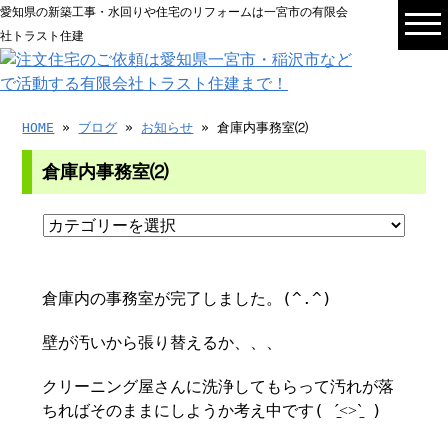
愛知県の新築工事・水回りや住宅のリフォームは一宮市の有限会
社トラスト住建
HOME
»
ブログ
»
お知らせ
» 倉庫内事務室⑵
倉庫内事務室⑵
倉庫内の事務室が完了しました。(^.^)
壁が汚いから張り替えるか、、、
クリーニング屋さんに洗浄してもらって汚れが落
ちればそのままにしようか考え中です( ˊ̱˂˃ˋ̱ )