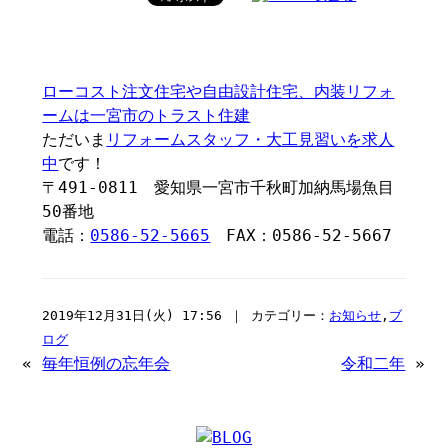
ローコスト注文住宅や自由設計住宅、内装リフォ
ームは一宮市のトラスト住建
ただいま
リフォームスタッフ・大工見習いを求人
中
です！
〒491-0811 愛知県一宮市千秋町加納馬場魚目
50番地
電話：
0586-52-5665
FAX：0586-52-5667
2019年12月31日(火) 17:56 ｜ カテゴリー：
お知らせ
,
ブ
ログ
«
毎年恒例の忘年会
令和二年
»