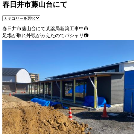
春日井市藤山台にて
春日井市藤山台にて某薬局新築工事中👷
足場が取れ外観がみえたのでパシャリ📷