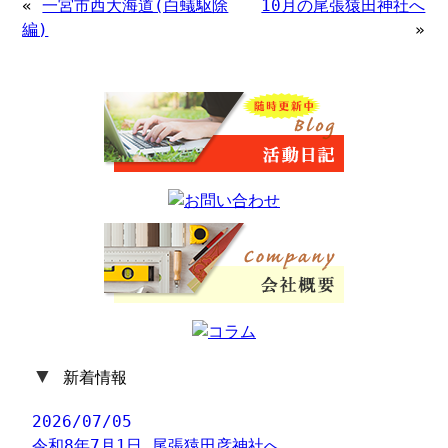
«
一宮市西大海道(白蟻駆除
10月の尾張猿田神社へ
編)
»
▼
新着情報
2026/07/05
令和8年7月1日 尾張猿田彦神社へ