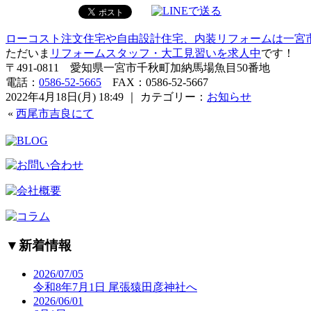
ローコスト注文住宅や自由設計住宅、内装リフォームは一宮
ただいま
リフォームスタッフ・大工見習いを求人中
です！
〒491-0811 愛知県一宮市千秋町加納馬場魚目50番地
電話：
0586-52-5665
FAX：0586-52-5667
2022年4月18日(月) 18:49 ｜ カテゴリー：
お知らせ
«
西尾市吉良にて
▼
新着情報
2026/07/05
令和8年7月1日 尾張猿田彦神社へ
2026/06/01