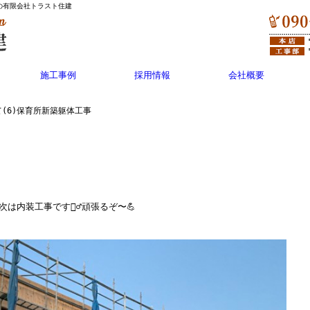
の有限会社トラスト住建
施工事例
採用情報
会社概要
(6)保育所新築躯体工事
内装工事です👷‍♂️頑張るぞ〜💪