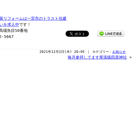
装リフォームは一宮市のトラスト住建
いを求人中
です！
納馬場魚目50番地
-5667
2021年12月2日(木) 20:05 ｜ カテゴリー：
お知らせ
毎月参拝してます尾張猿田彦神社
»