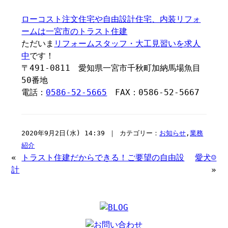
ローコスト注文住宅や自由設計住宅、内装リフォ
ームは一宮市のトラスト住建
ただいま
リフォームスタッフ・大工見習いを求人
中
です！
〒491-0811 愛知県一宮市千秋町加納馬場魚目
50番地
電話：
0586-52-5665
FAX：0586-52-5667
2020年9月2日(水) 14:39 ｜ カテゴリー：
お知らせ
,
業務
紹介
«
トラスト住建だからできる！ご要望の自由設
愛犬☺️
計
»