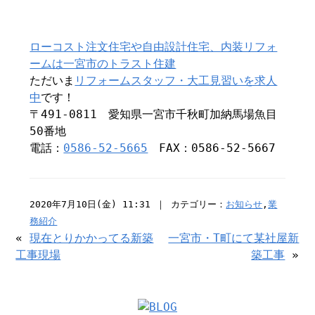
ローコスト注文住宅や自由設計住宅、内装リフォ
ームは一宮市のトラスト住建
ただいま
リフォームスタッフ・大工見習いを求人
中
です！
〒491-0811 愛知県一宮市千秋町加納馬場魚目
50番地
電話：
0586-52-5665
FAX：0586-52-5667
2020年7月10日(金) 11:31 ｜ カテゴリー：
お知らせ
,
業
務紹介
«
現在とりかかってる新築
一宮市・T町にて某社屋新
工事現場
築工事
»