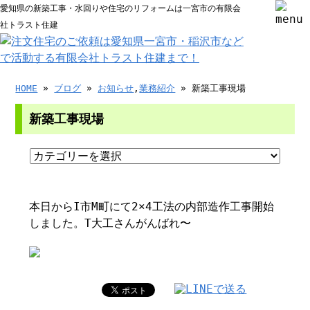
愛知県の新築工事・水回りや住宅のリフォームは一宮市の有限会
社トラスト住建
HOME
»
ブログ
»
お知らせ
,
業務紹介
» 新築工事現場
新築工事現場
本日からI市M町にて2×4工法の内部造作工事開始
しました。T大工さんがんばれ〜